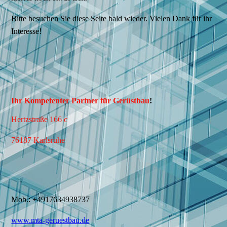
Bitte besuchen Sie diese Seite bald wieder. Vielen Dank für ihr
Interesse!
Ihr Kompetenter Partner für Gerüstbau
!
Hertzstraße 166 c
76187 Karlsruhe
Mob.: +4917634938737
www.mta-geruestbau.de