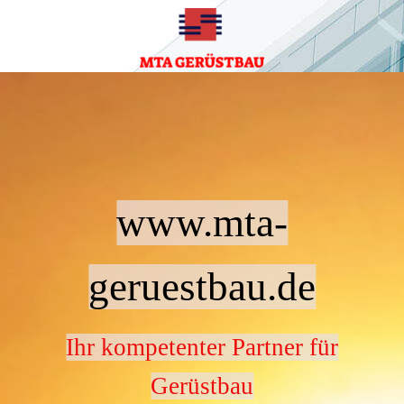
www.mta-
geruestbau.de
Ihr kompetenter Partner für
Gerüstbau