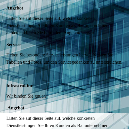
Angebot
Listen Sie auf dieser Seite auf, welche konkreten
Dienstleistungen Sie Ihren Kunden als Bauunternehmer
anbieten. Heben Sie besondere Angebote hervor.
Service
Heben Sie besondere Serviceleistungen hervor. Nutzen Sie
Tabellen und Fotos, um den Servicegedanken zu unterstreichen.
Infrastruktur
Wir binden Sie gut an
Angebot
Listen Sie auf dieser Seite auf, welche konkreten
Dienstleistungen Sie Ihren Kunden als Bauunternehmer